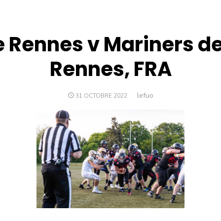
 Rennes v Mariners d
Rennes, FRA
Author
lefuo
POSTED
31 OCTOBRE 2022
ON
n