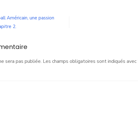
nkou
e
ennes
all Américain, une passion
apitre 2.
ariners
e
annes,
mentaire
ennes,
FRA
ne sera pas publiée.
Les champs obligatoires sont indiqués avec