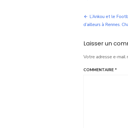
A
d
Navigation
R
L’Ankou et le Footb
v
de
d’ailleurs à Rennes. Ch
M
d
l’article
V
Laisser un com
R
Votre adresse e-mail 
COMMENTAIRE
*