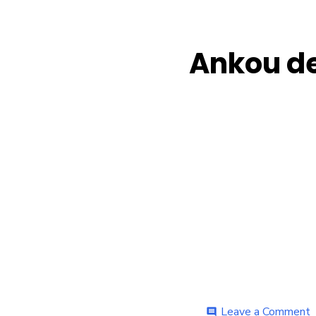
Ankou de
o
Leave a Comment
comment