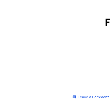
o
Leave a Comment
comment