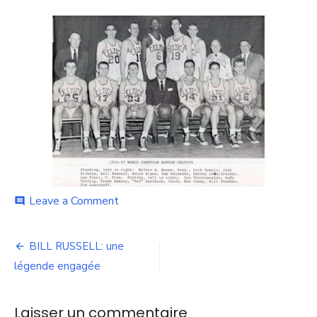
ON
on
Leave a Comment
comment
Celtics_1956-
57
Navigation
BILL RUSSELL: une
de
légende engagée
l’article
Laisser un commentaire