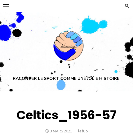
Skip
to
content
RACONTER LE SPORT COMME UNE JOLIE HISTOIRE.
Celtics_1956-57
Author
lefuo
POSTED
3 MARS 2021