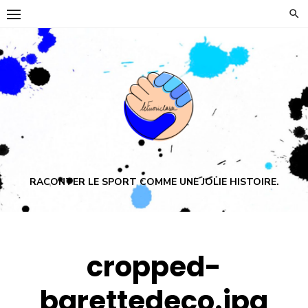
Skip
to
content
RACONTER LE SPORT COMME UNE JOLIE HISTOIRE.
cropped-
barettedeco.jpg