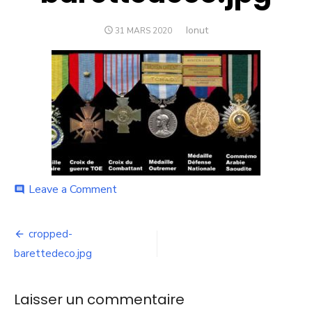
Author
Ionut
POSTED
31 MARS 2020
ON
on
Leave a Comment
comment
cropped-
barettedeco.jpg
Navigation
cropped-
de
barettedeco.jpg
l’article
Laisser un commentaire