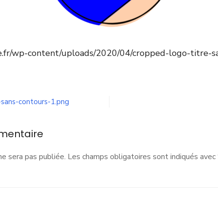
sse.fr/wp-content/uploads/2020/04/cropped-logo-titre-
n
ropped-
ogo-
itre-
-sans-contours-1.png
ans-
ontours-
.png
mentaire
ne sera pas publiée.
Les champs obligatoires sont indiqués avec