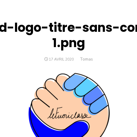
d-logo-titre-sans-co
1.png
Author
Tomas
POSTED
17 AVRIL 2020
ON