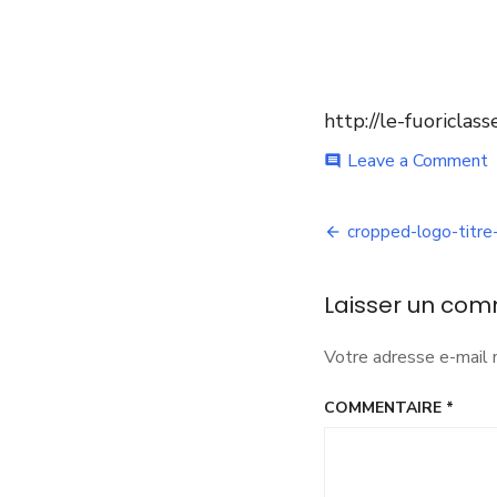
http://le-fuoricla
o
Leave a Comment
comment
c
l
Navigation
t
cropped-logo-titre
s
de
c
1
Laisser un com
l’article
Votre adresse e-mail 
COMMENTAIRE
*