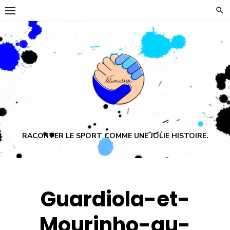
Skip
to
content
RACONTER LE SPORT COMME UNE JOLIE HISTOIRE.
Guardiola-et-
Mourinho-au-