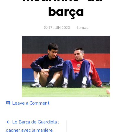
barça
Author
Tomas
POSTED
17 JUIN 2020
ON
on
Leave a Comment
comment
Guardiola-
et-
Navigation
Mourinho-
Le Barça de Guardiola :
au-
gagner avec la manière