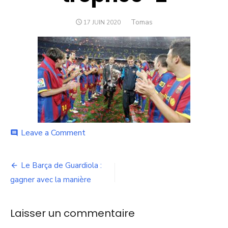
Author
Tomas
POSTED
17 JUIN 2020
ON
on
Leave a Comment
comment
Guardiola-
tito-
Navigation
trophée-
Le Barça de Guardiola :
2
de
gagner avec la manière
l’article
Laisser un commentaire