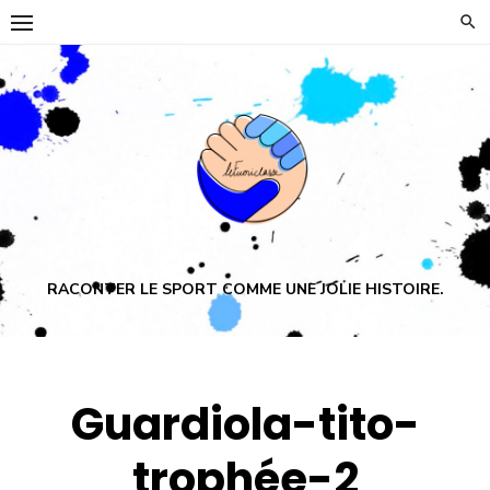
Skip
to
content
RACONTER LE SPORT COMME UNE JOLIE HISTOIRE.
Guardiola-tito-
trophée-2