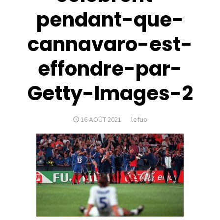
pendant-que-
cannavaro-est-
effondre-par-
Getty-Images-2
Author
lefuo
POSTED
16 AOÛT 2021
ON