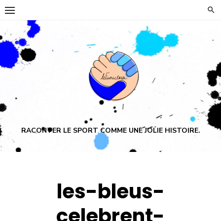
Skip
to
content
RACONTER LE SPORT COMME UNE JOLIE HISTOIRE.
les-bleus-
celebrent-