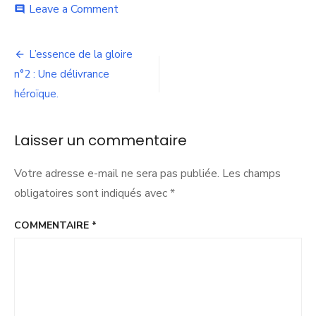
on
Leave a Comment
comment
les-
bleus-
Navigation
celebrent-
L’essence de la gloire
pendant-
de
n°2 : Une délivrance
que-
cannavaro-
héroïque.
l’article
est-
effondre-
par-
Laisser un commentaire
Getty-
Images-
Votre adresse e-mail ne sera pas publiée.
Les champs
2
obligatoires sont indiqués avec
*
COMMENTAIRE
*