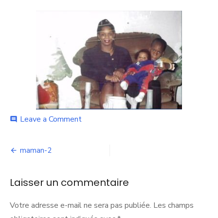
ON
on
Leave a Comment
comment
maman-
2
Navigation
maman-2
de
Laisser un commentaire
l’article
Votre adresse e-mail ne sera pas publiée.
Les champs