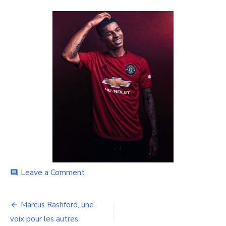
ON
on
Leave a Comment
comment
bg-
1
Navigation
Marcus Rashford, une
de
voix pour les autres.