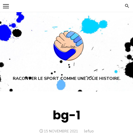
Skip
to
content
RACONTER LE SPORT COMME UNE JOLIE HISTOIRE.
bg-1
Author
lefuo
POSTED
15 NOVEMBRE 2021