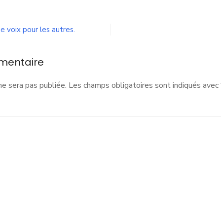
hoto-
_Rash-
einture-
e voix pour les autres.
vec-
ens-
evant-
mentaire
ur
ne sera pas publiée.
Les champs obligatoires sont indiqués avec