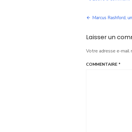
P
M
Navigation
p
Marcus Rashford, un
a
de
g
d
Laisser un com
l’article
m
Votre adresse e-mail 
COMMENTAIRE
*