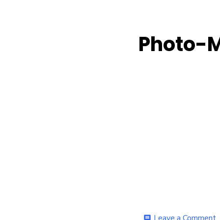
Photo-
o
Leave a Comment
comment