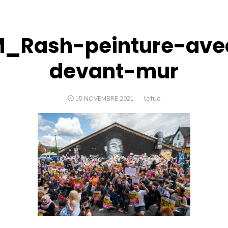
M_Rash-peinture-ave
devant-mur
Author
lefuo
POSTED
15 NOVEMBRE 2021
ON
n