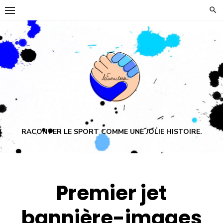
Skip
to
content
RACONTER LE SPORT COMME UNE JOLIE HISTOIRE.
Premier jet
bannière-images