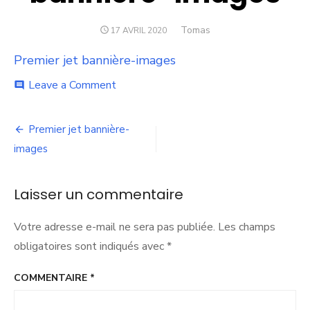
Author
Tomas
POSTED
17 AVRIL 2020
ON
Premier jet bannière-images
on
Leave a Comment
comment
Premier
jet
Navigation
bannière-
Premier jet bannière-
images
de
images
l’article
Laisser un commentaire
Votre adresse e-mail ne sera pas publiée.
Les champs
obligatoires sont indiqués avec
*
COMMENTAIRE
*