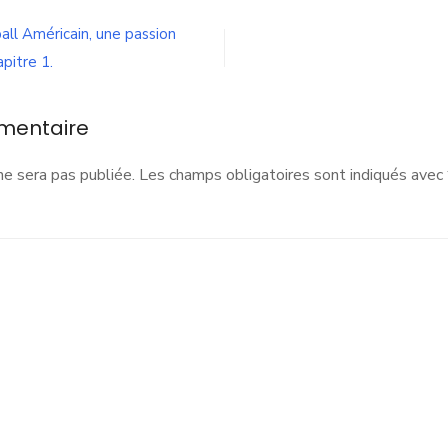
eree-
2
all Américain, une passion
apitre 1.
mentaire
ne sera pas publiée.
Les champs obligatoires sont indiqués avec