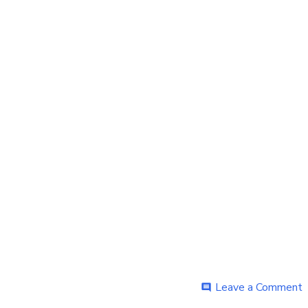
o
Leave a Comment
comment
p