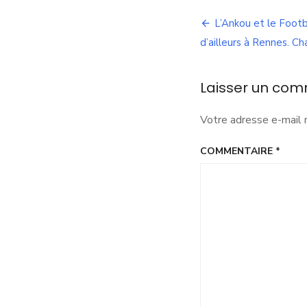
s
Navigation
L’Ankou et le Footb
de
d’ailleurs à Rennes. Ch
l’article
Laisser un com
Votre adresse e-mail 
COMMENTAIRE
*