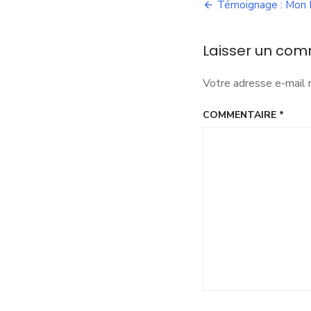
Navigation
Témoignage : Mon P
de
Laisser un com
l’article
Votre adresse e-mail 
COMMENTAIRE
*