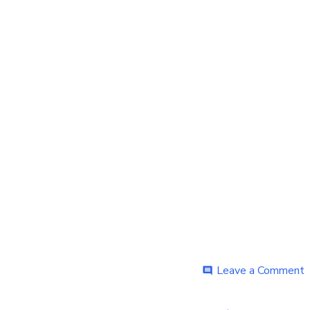
o
Leave a Comment
comment
A