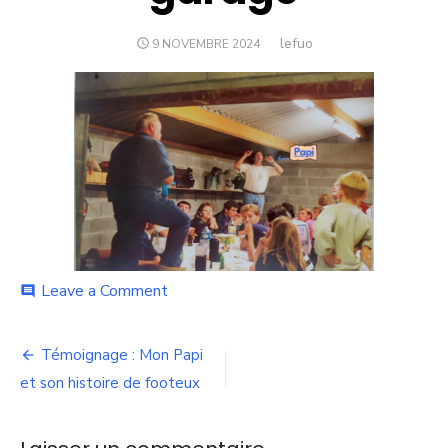
Author
lefuo
POSTED
9 NOVEMBRE 2024
ON
on
Leave a Comment
comment
Fete-
dans-
Navigation
le-
Témoignage : Mon Papi
garage
de
et son histoire de footeux
l’article