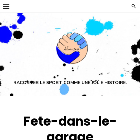
Skip
to
content
RACONTER LE SPORT COMME UNE JOLIE HISTOIRE.
Fete-dans-le-
garage